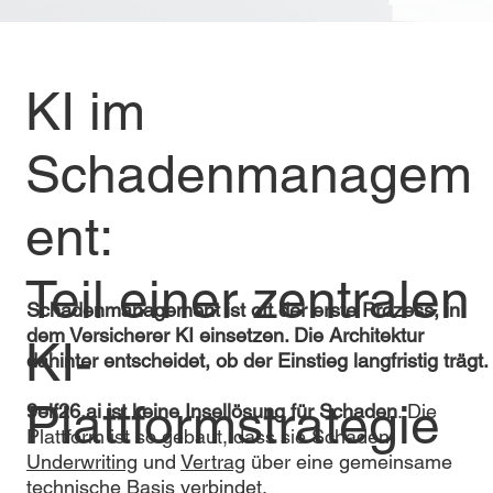
KI im
Schadenmanagem
ent:
Teil einer zentralen
Schadenmanagement ist oft der erste Prozess, in
dem Versicherer KI einsetzen. Die Architektur
KI-
dahinter entscheidet, ob der Einstieg langfristig trägt.
Plattformstrategie
9elf26.ai ist keine Insellösung für Schaden
. Die
Plattform ist so gebaut, dass sie Schaden,
Underwriting
und
Vertrag
über eine gemeinsame
technische Basis verbindet.