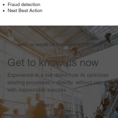
Fraud detection
Next Best Action
MEET US ONLINE OR IN PERSON AT THE TRADE FAIR
Get to know us now
Experience in a live demo how AI optimizes
existing processes – directly, without risk,
with measurable success.
Contact us
TRADE FAIRS & EVENTS