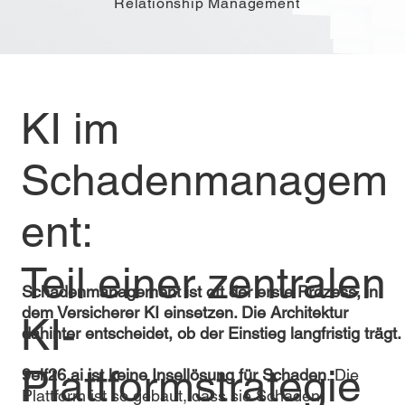
Relationship Management
KI im
Schadenmanagem
ent:
Teil einer zentralen
Schadenmanagement ist oft der erste Prozess, in
dem Versicherer KI einsetzen. Die Architektur
KI-
dahinter entscheidet, ob der Einstieg langfristig trägt.
Plattformstrategie
9elf26.ai ist keine Insellösung für Schaden
. Die
Plattform ist so gebaut, dass sie Schaden,